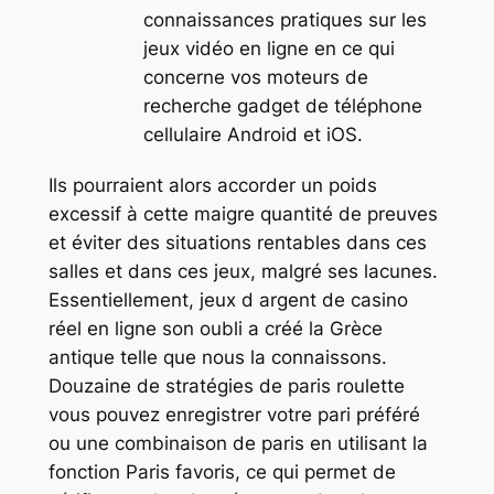
connaissances pratiques sur les
jeux vidéo en ligne en ce qui
concerne vos moteurs de
recherche gadget de téléphone
cellulaire Android et iOS.
Ils pourraient alors accorder un poids
excessif à cette maigre quantité de preuves
et éviter des situations rentables dans ces
salles et dans ces jeux, malgré ses lacunes.
Essentiellement, jeux d argent de casino
réel en ligne son oubli a créé la Grèce
antique telle que nous la connaissons.
Douzaine de stratégies de paris roulette
vous pouvez enregistrer votre pari préféré
ou une combinaison de paris en utilisant la
fonction Paris favoris, ce qui permet de