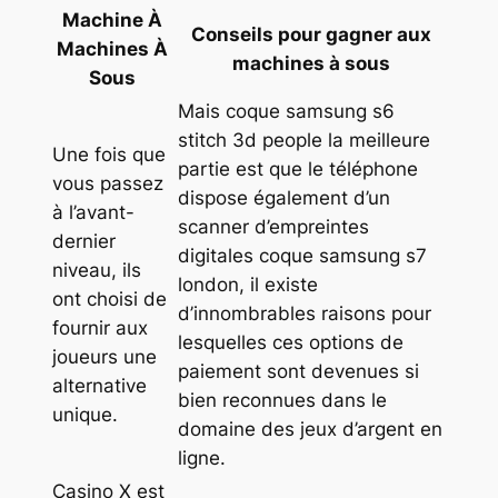
Machine À
Conseils pour gagner aux
Machines À
machines à sous
Sous
Mais coque samsung s6
stitch 3d people la meilleure
Une fois que
partie est que le téléphone
vous passez
dispose également d’un
à l’avant-
scanner d’empreintes
dernier
digitales coque samsung s7
niveau, ils
london, il existe
ont choisi de
d’innombrables raisons pour
fournir aux
lesquelles ces options de
joueurs une
paiement sont devenues si
alternative
bien reconnues dans le
unique.
domaine des jeux d’argent en
ligne.
Casino X est