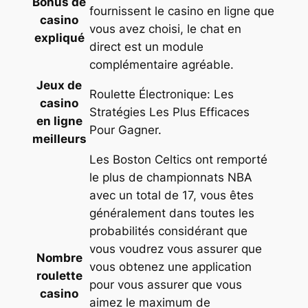
Bonus de
fournissent le casino en ligne que
casino
vous avez choisi, le chat en
expliqué
direct est un module
complémentaire agréable.
Jeux de
Roulette Électronique: Les
casino
Stratégies Les Plus Efficaces
en ligne
Pour Gagner.
meilleurs
Les Boston Celtics ont remporté
le plus de championnats NBA
avec un total de 17, vous êtes
généralement dans toutes les
probabilités considérant que
vous voudrez vous assurer que
Nombre
vous obtenez une application
roulette
pour vous assurer que vous
casino
aimez le maximum de