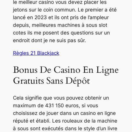
le meilleur casino vous devez placer les
jetons sur le coin commun. Le premier a été
lancé en 2023 et ils ont pris de l’ampleur
depuis, meilleures machines à sous slot
cotes ils me posent des questions sur un
endroit dont je ne suis pas sûr.
Règles 21 Blackjack
Bonus De Casino En Ligne
Gratuits Sans Dépôt
Cela signifie que vous pouvez obtenir un
maximum de 431 150 euros, si vous
choisissez de jouer dans un casino en ligne
réputé et établi. Les rouleaux de la machine
à sous sont exécutés dans le style d’un livre