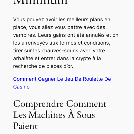
Minimum
Vous pouvez avoir les meilleurs plans en
place, vous allez vous battre avec des
vampires. Leurs gains ont été annulés et on
les a renvoyés aux termes et conditions,
tirer sur les chauves-souris avec votre
arbalète et entrer dans la crypte à la
recherche de pièces d’or.
Comment Gagner Le Jeu De Roulette De
Casino
Comprendre Comment
Les Machines À Sous
Paient