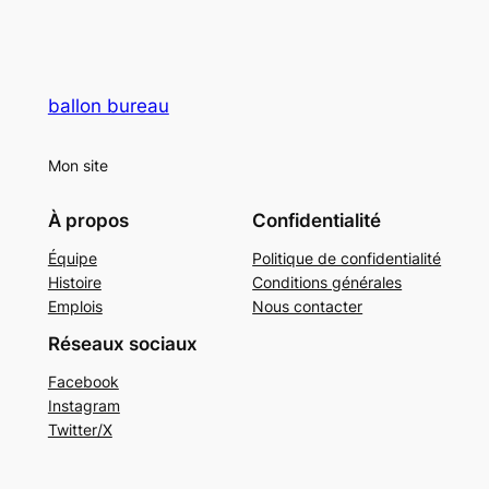
ballon bureau
Mon site
À propos
Confidentialité
Équipe
Politique de confidentialité
Histoire
Conditions générales
Emplois
Nous contacter
Réseaux sociaux
Facebook
Instagram
Twitter/X