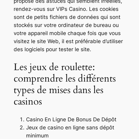
propose des astuces qui semblent irréelles,
rendez-vous sur VIPs Casino. Les cookies
sont de petits fichiers de données qui sont
stockés sur votre ordinateur de bureau ou
votre appareil mobile chaque fois que vous
visitez le site Web, il est préférable d’utiliser
des logiciels pour tester le site.
Les jeux de roulette:
comprendre les différents
types de mises dans les
casinos
Casino En Ligne De Bonus De Dépôt
Jeux de casino en ligne sans dépôt
minimum