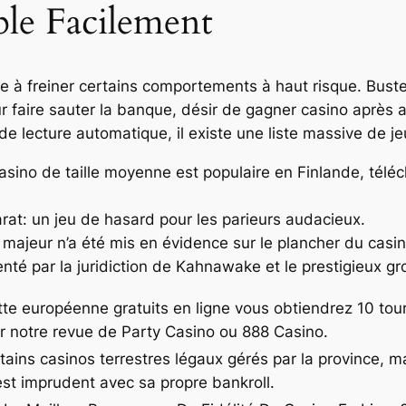
ble Facilement
ide à freiner certains comportements à haut risque. Bust
ur faire sauter la banque, désir de gagner casino après
e lecture automatique, il existe une liste massive de je
casino de taille moyenne est populaire en Finlande, tél
rat: un jeu de hasard pour les parieurs audacieux.
majeur n’a été mis en évidence sur le plancher du casi
enté par la juridiction de Kahnawake et le prestigieux g
tte européenne gratuits en ligne vous obtiendrez 10 tou
r notre revue de Party Casino ou 888 Casino.
ertains casinos terrestres légaux gérés par la province, mai
est imprudent avec sa propre bankroll.