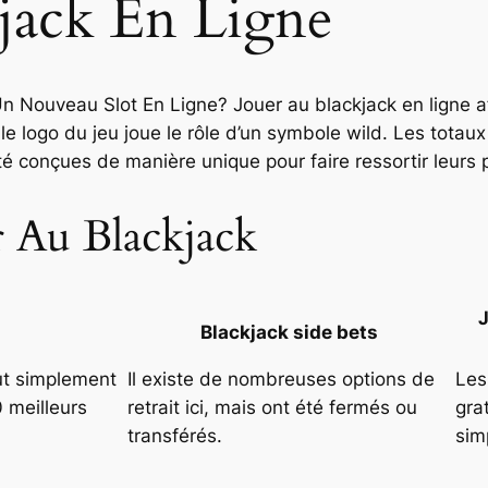
jack En Ligne
n Nouveau Slot En Ligne? Jouer au blackjack en ligne 
le logo du jeu joue le rôle d’un symbole wild. Les tota
été conçues de manière unique pour faire ressortir leurs
Au Blackjack
Blackjack side bets
ut simplement
Il existe de nombreuses options de
Les
0 meilleurs
retrait ici, mais ont été fermés ou
gra
transférés.
sim