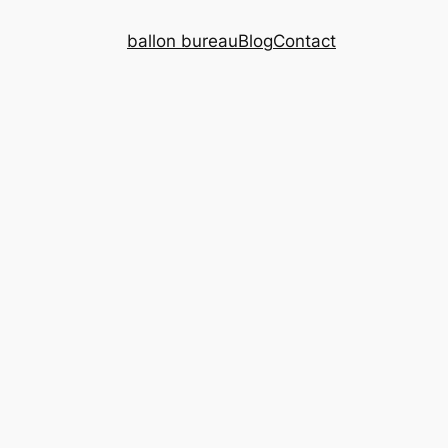
ballon bureau
Blog
Contact