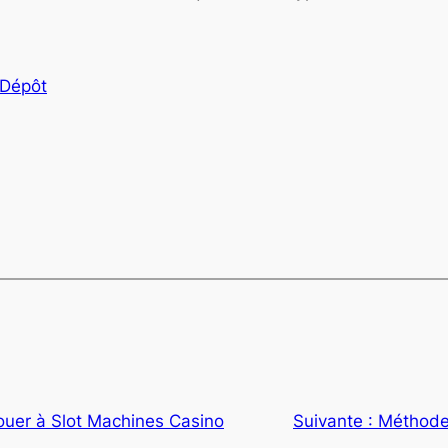
 Dépôt
uer à Slot Machines Casino
Suivante :
Méthode