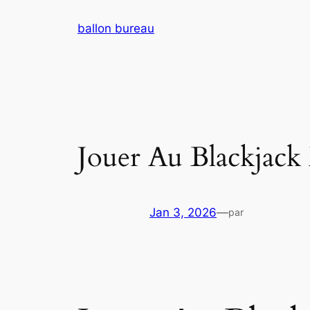
Aller
ballon bureau
au
contenu
Jouer Au Blackjack
Jan 3, 2026
—
par