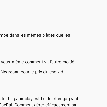
?
ombe dans les mêmes pièges que les
r vous-même comment vit l’autre moitié.
 Negreanu pour le prix du choix du
site. Le gameplay est fluide et engageant,
 PayPal. Comment gérer efficacement sa