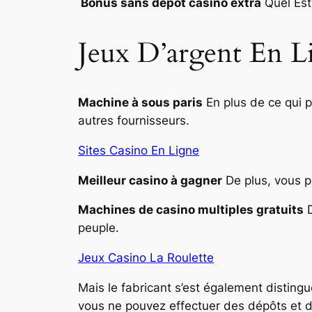
Bonus sans dépôt casino extra
Quel Est
Jeux D’argent En L
Machine à sous paris
En plus de ce qui 
autres fournisseurs.
Sites Casino En Ligne
Meilleur casino à gagner
De plus, vous p
Machines de casino multiples gratuits
D
peuple.
Jeux Casino La Roulette
Mais le fabricant s’est également distingu
vous ne pouvez effectuer des dépôts et 