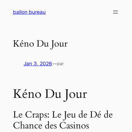
Aller
ballon bureau
au
contenu
Kéno Du Jour
Jan 3, 2026
—
par
Kéno Du Jour
Le Craps: Le Jeu de Dé de
Chance des Casinos