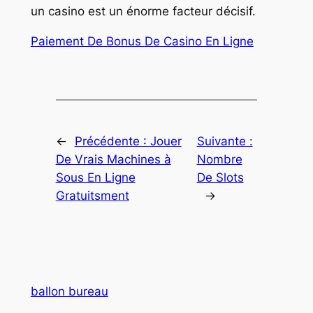
un casino est un énorme facteur décisif.
Paiement De Bonus De Casino En Ligne
←
Précédente :
Jouer
Suivante :
De Vrais Machines à
Nombre
Sous En Ligne
De Slots
Gratuitsment
→
ballon bureau