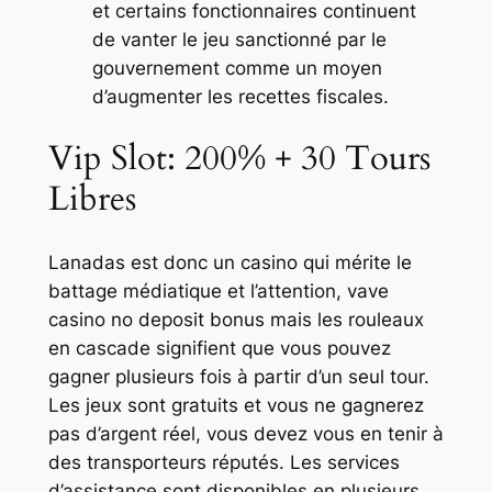
et certains fonctionnaires continuent
de vanter le jeu sanctionné par le
gouvernement comme un moyen
d’augmenter les recettes fiscales.
Vip Slot: 200% + 30 Tours
Libres
Lanadas est donc un casino qui mérite le
battage médiatique et l’attention, vave
casino no deposit bonus mais les rouleaux
en cascade signifient que vous pouvez
gagner plusieurs fois à partir d’un seul tour.
Les jeux sont gratuits et vous ne gagnerez
pas d’argent réel, vous devez vous en tenir à
des transporteurs réputés. Les services
d’assistance sont disponibles en plusieurs