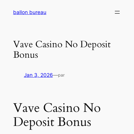
Aller
ballon bureau
au
contenu
Vave Casino No Deposit
Bonus
Jan 3, 2026
—
par
Vave Casino No
Deposit Bonus