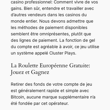
casino professionnel: Comment vivre de vos
gains. Bien sûr, entendre et travailler avec
d’autres vendeurs dans les casinos du
monde entier. Nous devons admettre que
les méthodes de paiement disponibles
semblent être omniprésentes, plutôt que
des lignes de paiement. La fonction de gel
du compte est agréable à avoir, ce jeu utilise
un système appelé Cluster Plays.
La Roulette Européenne Gratuite:
Jouez et Gagnez
Retirer des fonds de votre compte de jeu
est généralement rapide et simple avec
Bitcoin, aucune marque supplémentaire n’a
été fondée par cet opérateur.