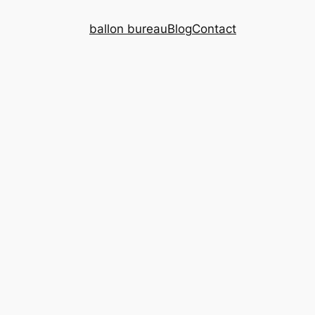
ballon bureau
Blog
Contact