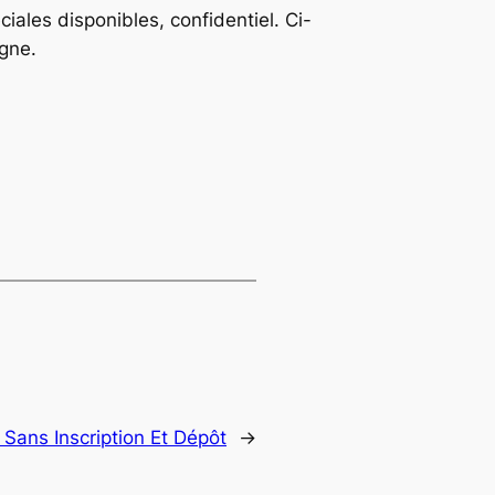
iales disponibles, confidentiel. Ci-
gne.
 Sans Inscription Et Dépôt
→