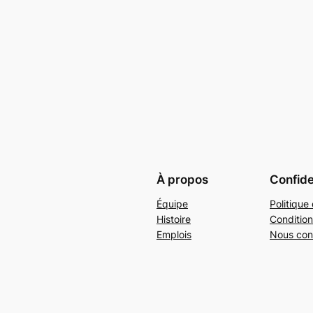
À propos
Confide
Équipe
Politique 
Histoire
Condition
Emplois
Nous con