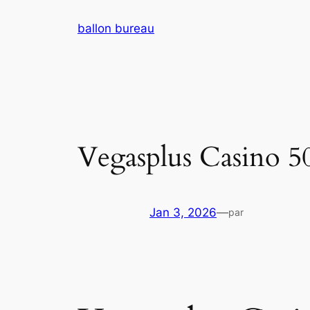
Aller
ballon bureau
au
contenu
Vegasplus Casino 50
Jan 3, 2026
—
par