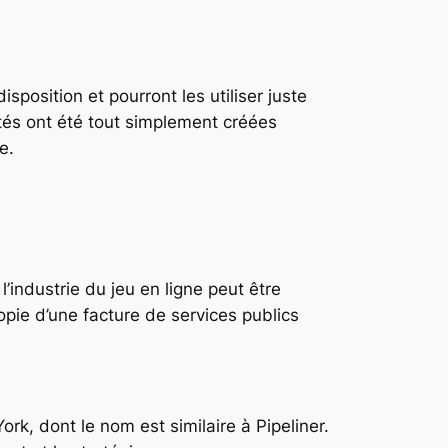
sposition et pourront les utiliser juste
ités ont été tout simplement créées
e.
’industrie du jeu en ligne peut être
opie d’une facture de services publics
rk, dont le nom est similaire à Pipeliner.