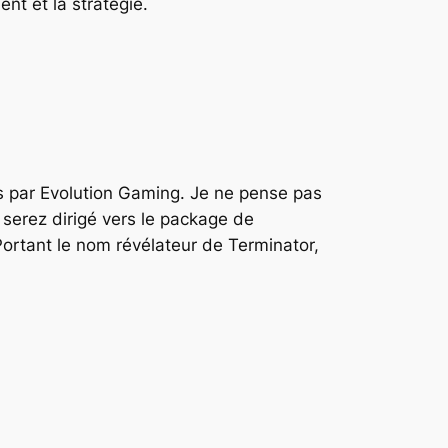
nt et la stratégie.
és par Evolution Gaming. Je ne pense pas
 serez dirigé vers le package de
Portant le nom révélateur de Terminator,